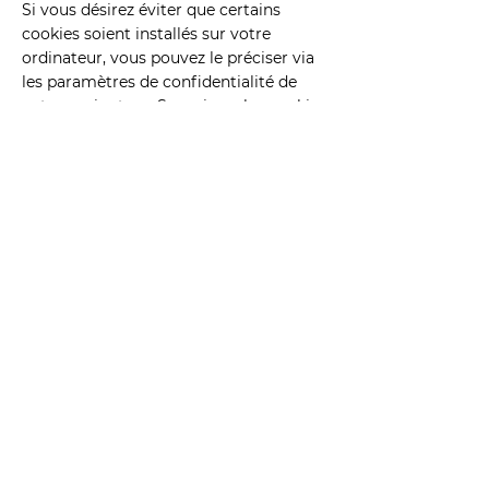
Si vous désirez éviter que certains
cookies soient installés sur votre
ordinateur, vous pouvez le préciser via
les paramètres de confidentialité de
votre navigateur. Supprimer les cookies
est aussi possible à cet endroit-là.
Gestion des cookies via le site et la
bannière d’informations des cookies :
En tant qu’utilisateur, vous pouvez
indiquer vous-même si vous voulez
accepter uniquement les cookies
essentiels ou d’autres cookies
également (comme les cookies
marketing…). Vous pouvez le faire en
cliquant sur l’un des 2 boutons ci-
dessous sur le site dans la bannière des
cookies :